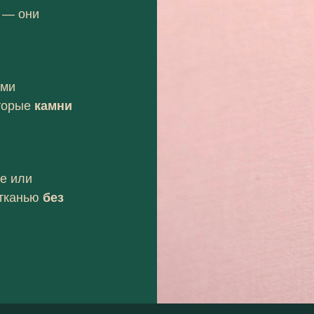
 — они
ыми
торые
камни
ке или
 тканью
без