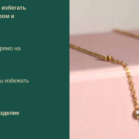
е
избегать
ром и
рямо на
бы избежать
изделие