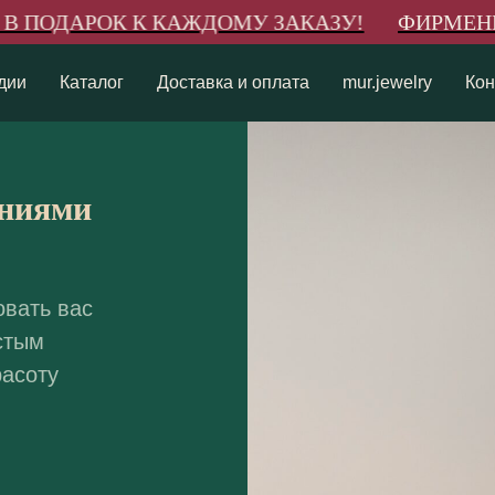
 ПОДАРОК К КАЖДОМУ ЗАКАЗУ!
ФИРМЕННАЯ
дии
Каталог
Доставка и оплата
mur.jewelry
Кон
ениями
овать вас
стым
расоту