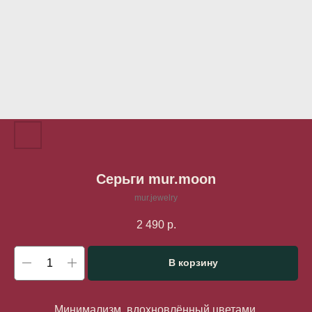
Серьги mur.moon
mur.jewelry
2 490
р.
В корзину
Минимализм, вдохновлённый цветами.