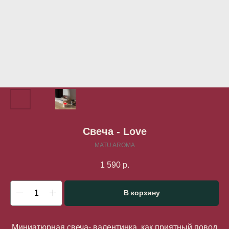
Свеча - Love
MATU AROMA
1 590
р.
В корзину
Миниатюрная свеча- валентинка, как приятный повод