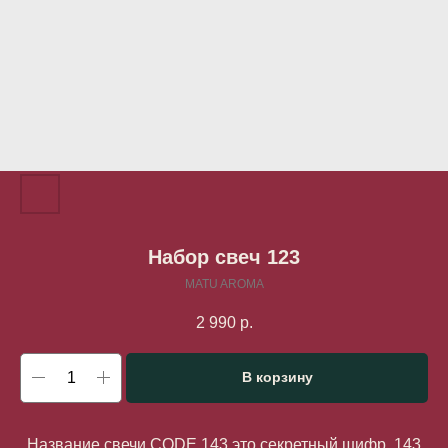
Набор свеч 123
MATU AROMA
2 990
р.
В корзину
Название свечи CODE 143 это секретный шифр, 143