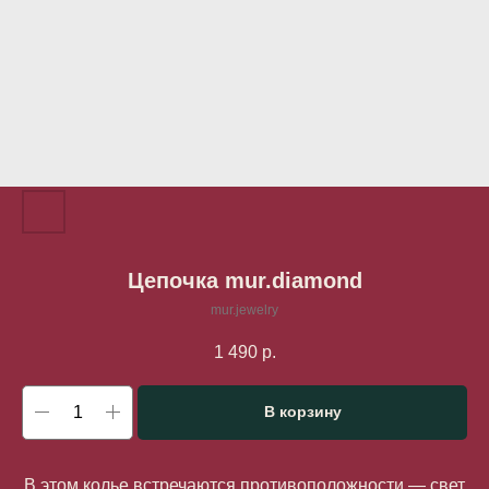
Цепочка mur.diamond
mur.jewelry
1 490
р.
В корзину
В этом колье встречаются противоположности — свет